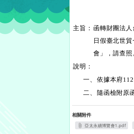
主旨：
函轉財團法人台
日假臺北世貿一
會」，請查照
說明：
一、
依據本府112
二、
隨函檢附原
相關附件
亞太永續博覽會1.pdf
另開新視窗