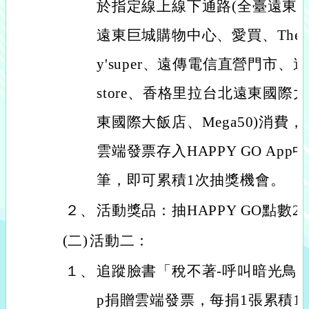
於指定線上線下通路(全臺遠東百
遠東巨城購物中心、愛買、TheMa
y'super、遠傳電信直營門市、遠傳
store、香格里拉台北遠東國
東國際大飯店、Mega50)消費
雲端發票存入HAPPY GO Ap
筆，即可累積1次抽獎機會。
２、
活動獎品：抽HAPPY GO點數20
(二)
活動二：
１、
追蹤臉書「稅不著-呼叫暗光鳥」並使
p捐贈雲端發票，每捐1張累積1