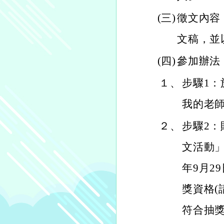
(三)
徵文內容
文稿，並
(四)
參加辦法
１、
步驟1：於
我的老師
２、
步驟2：
文活動」
年9月2
獎資格(
符合抽