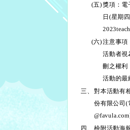
(五)
獎項：電
日(星期四
2023teach
(六)
注意事項
活動者視
刪之權利
活動的最
三、
對本活動有
份有限公司(電話
@favula.co
四、
檢附活動海報及