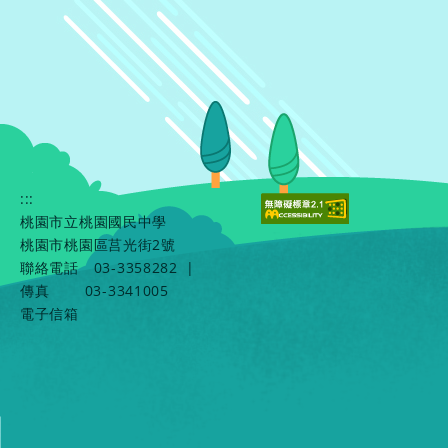
:::
桃園市立桃園國民中學
桃園市桃園區莒光街2號
聯絡電話
03-3358282
|
傳真
03-3341005
電子信箱