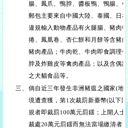
腸、鳳爪、鴨脖、醬板鴨、鴨腸、
郵包主要來自中國大陸、泰國、日
違規輸入動物產品有火腿腸、豬肉
捲、鳳凰卷、杏仁餅和月餅等含豬
豬肉產品；牛肉乾、牛肉即食調理
脖及炸雞皮等禽肉產品；以及含偶
之犬貓食品等。
三、
倘自近三年發生非洲豬瘟之國家(地
境遭查獲，第1次裁罰新臺幣(以下同
規者即裁罰100萬元罰鍰；上開人
裁處20萬元罰鍰而無法當場繳清者