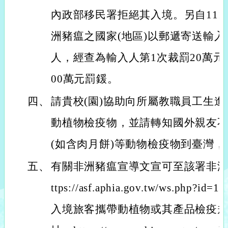
內政部移民署拒絕其入境。另自111
洲豬瘟之國家(地區)以郵遞寄送輸
人，經查為輸入人第1次裁罰20萬元
00萬元罰鍰。
四、
請貴校(園)協助向所屬教職員工生
動植物檢疫物，並請轉知國外親友
(如含肉月餅)等動物檢疫物到臺灣
五、
有關非洲豬瘟宣導文宣可至該署非洲
ttps://asf.aphia.gov.tw/ws.ph
入境旅客攜帶動植物或其產品檢疫規