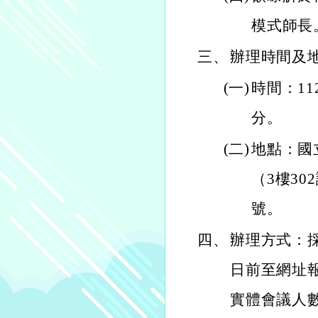
模式師長
三、
辦理時間及
(一)
時間：11
分。
(二)
地點：國
（3樓3
號。
四、
辦理方式：採
日前至網址報名： h
實體會議人