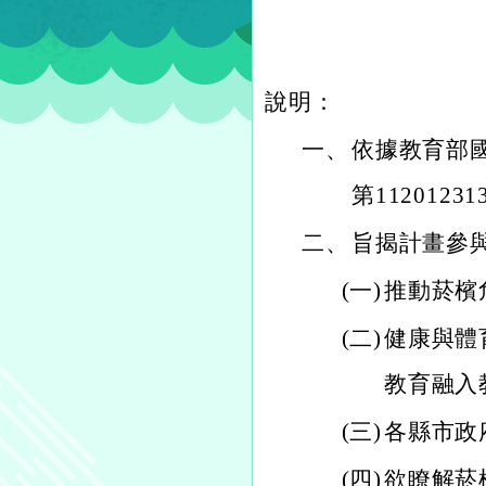
說明：
一、
依據教育部國
第112012
二、
旨揭計畫參
(一)
推動菸檳
(二)
健康與體
教育融入
(三)
各縣市政
(四)
欲瞭解菸