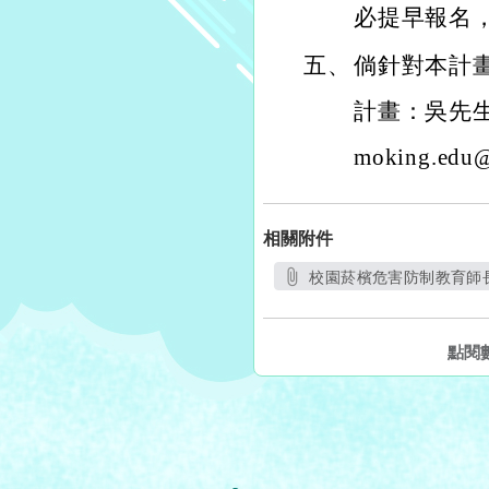
必提早報名
五、
倘針對本計
計畫：吳先生（
moking.edu
相關附件
校園菸檳危害防制教育師長
另開
點閱