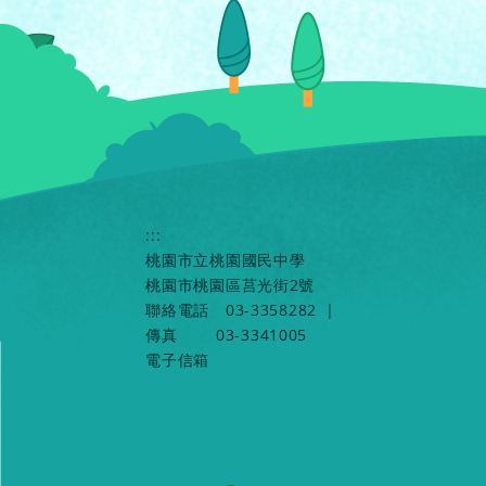
:::
桃園市立桃園國民中學
桃園市桃園區莒光街2號
聯絡電話
03-3358282
|
傳真
03-3341005
電子信箱