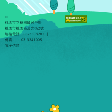
:::
桃園市立桃園國民中學
桃園市桃園區莒光街2號
聯絡電話
03-3358282
|
傳真
03-3341005
電子信箱