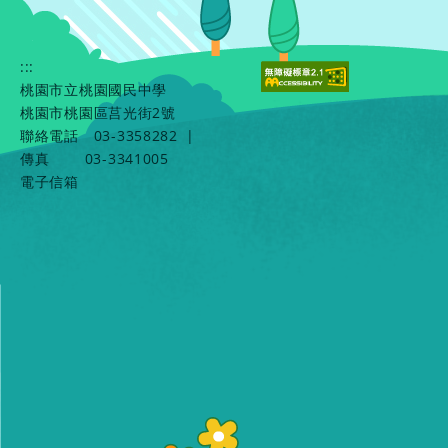
:::
桃園市立桃園國民中學
桃園市桃園區莒光街2號
聯絡電話
03-3358282
|
傳真
03-3341005
電子信箱