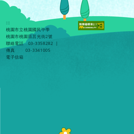
:::
桃園市立桃園國民中學
桃園市桃園區莒光街2號
聯絡電話
03-3358282
|
傳真
03-3341005
電子信箱