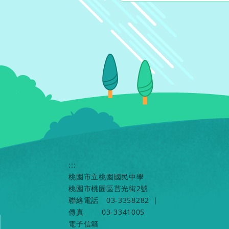
:::
桃園市立桃園國民中學
桃園市桃園區莒光街2號
聯絡電話
03-3358282
|
傳真
03-3341005
電子信箱