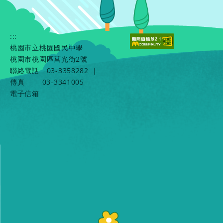
:::
桃園市立桃園國民中學
桃園市桃園區莒光街2號
聯絡電話
03-3358282
|
傳真
03-3341005
電子信箱