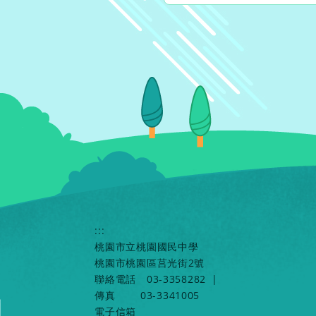
:::
桃園市立桃園國民中學
桃園市桃園區莒光街2號
聯絡電話
03-3358282
|
傳真
03-3341005
電子信箱