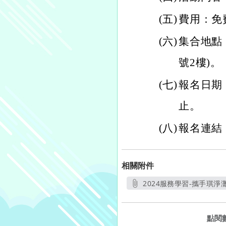
(五)
費用：免
(六)
集合地點
號2樓)。
(七)
報名日期：
止。
(八)
報名連結：htt
相關附件
2024服務學習-攜手琪淨灘.
另開新視窗
點閱