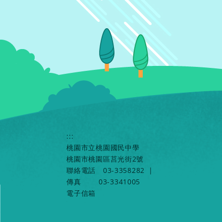
:::
桃園市立桃園國民中學
桃園市桃園區莒光街2號
聯絡電話
03-3358282
|
傳真
03-3341005
電子信箱