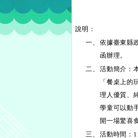
說明：
一、
依據臺東縣政府
函辦理。
二、
活動簡介：本
「餐桌上的
理人優質、
學童可以動
開一場驚喜
三、
活動時間：11