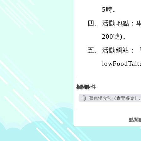
5時。
四、
活動地點：
200號)。
五、
活動網站：「慢食
lowFoodTait
相關附件
臺東慢食節《食育餐桌》.p
另開新視窗
點閱