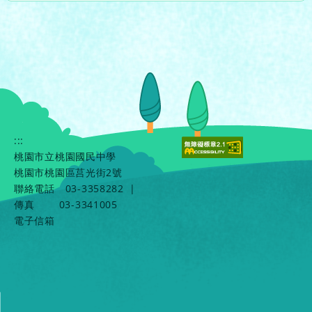
:::
桃園市立桃園國民中學
桃園市桃園區莒光街2號
聯絡電話
03-3358282
|
傳真
03-3341005
電子信箱