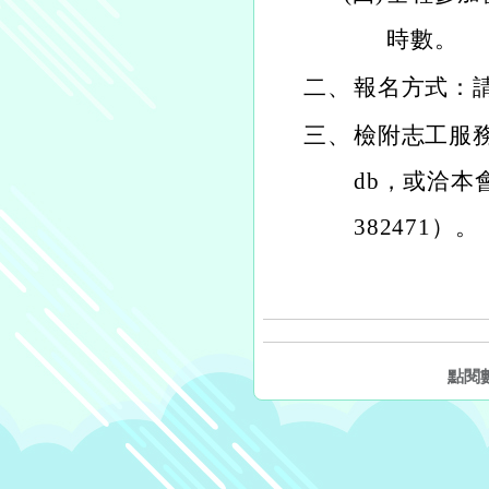
時數。
二、
報名方式：
三、
檢附志工服務簡章
db，或洽本會
382471）。
點閱