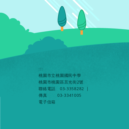
:::
桃園市立桃園國民中學
桃園市桃園區莒光街2號
聯絡電話
03-3358282
|
傳真
03-3341005
電子信箱