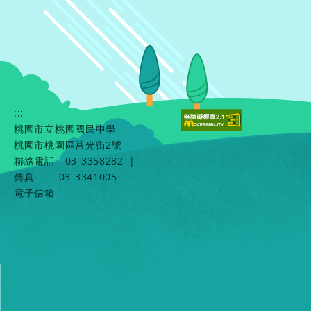
:::
桃園市立桃園國民中學
桃園市桃園區莒光街2號
聯絡電話
03-3358282
|
傳真
03-3341005
電子信箱