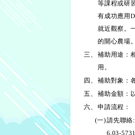
等課程或研
有成功應用D
就近觀察。
的開心農場
三、
補助用途：
用。
四、
補助對象：
五、
補助金額：以
六、
申請流程：
(一)
請先聯絡:L
6,03-57