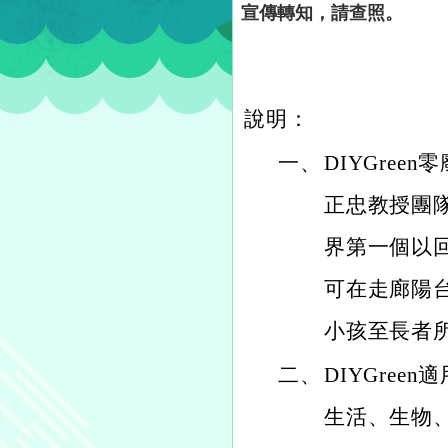
宣傳轉知，請查照。
說明：
一、
DIYGre
正忠教授團
界第一個以
可在走廊陽
小孩至長者所
二、
DIYGre
生活、生物