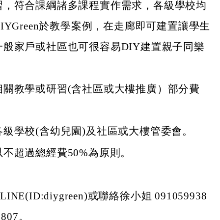
習，符合課綱諸多課程實作需求，各級學校均
IYGreen於教學案例，在走廊即可建置讓學生
一般家戶或社區也可很容易DIY建置親子同樂
。
相關教學或研習(含社區或大樓推廣）部分費
各級學校(含幼兒園)及社區或大樓管委會。
不超過總經費50%為原則。
INE(ID:diygreen)或聯絡徐小姐 091059938
31807。