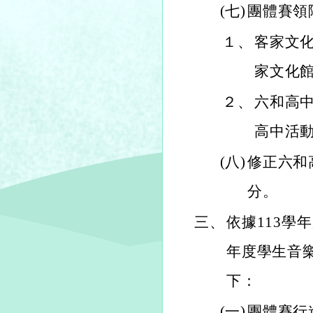
(七)
團體賽領
１、
客家文化
家文化
２、
六和高中
高中活
(八)
修正六和
分。
三、
依據113學
年度學生音
下：
(一)
團體賽行