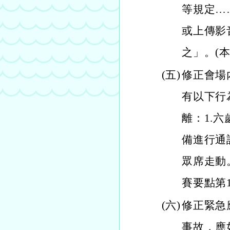
等規定…
或上傳影
之」。(
(五)
修正會場
有以下行
離：1.
備進行通
眾席走動
賽要點第1
(六)
修正緊急
事故，應