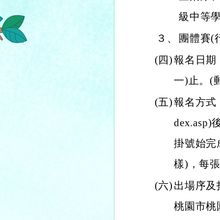
級中等
３、
團體賽(
(四)
報名日期：
一)止。
(五)
報名方式：一律
dex.a
掛號始完
樣)，每
(六)
出場序及指
桃園市桃