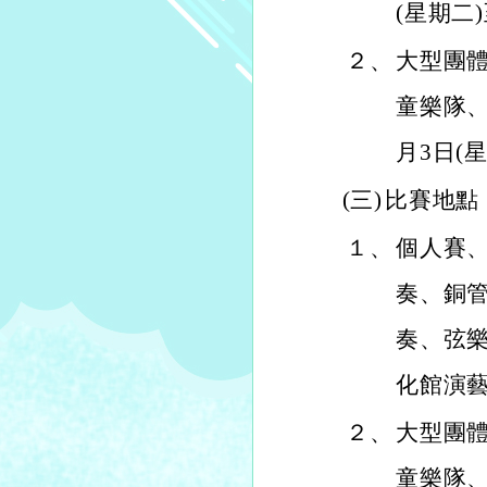
(星期二)
２、
大型團
童樂隊、
月3日(星
(三)
比賽地點
１、
個人賽
奏、銅
奏、弦
化館演
２、
大型團
童樂隊