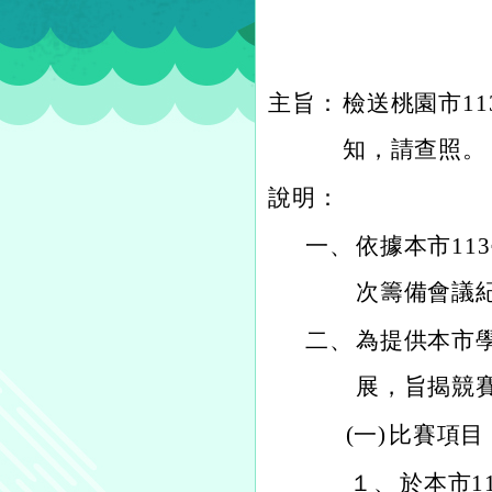
主旨：
檢送桃園市1
知，請查照。
說明：
一、
依據本市1
次籌備會議
二、
為提供本市
展，旨揭競
(一)
比賽項目
１、
於本市1