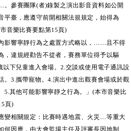
…。參賽團隊(者)錄製之演出影音資料如公開
音平臺，應遵守前開相關法規規定，始得為
本市音樂比賽要點第15頁)
內影響寧靜行為之處置方式略以，……且不得
為，違規經勸告不從者，賽務單位得予以驅
六歲以下兒童進入會場。2.交談或使用電子通訊設
話。3.攜帶寵物。4.演出中進出觀賽會場或於觀
。5.其他可能影響寧靜之行為。」(本市音樂比
5頁)
應變相關規定：比賽時遇地震、火災…等重大
如何因應，由大會監場主任及評審長因地制