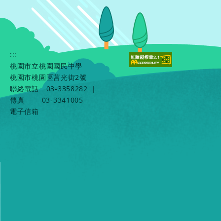
:::
桃園市立桃園國民中學
桃園市桃園區莒光街2號
聯絡電話
03-3358282
|
傳真
03-3341005
電子信箱