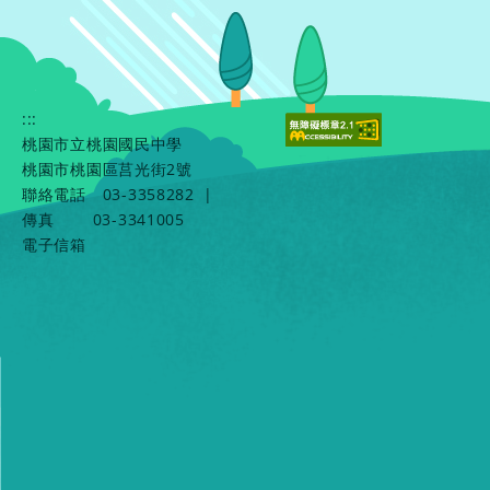
:::
桃園市立桃園國民中學
桃園市桃園區莒光街2號
聯絡電話
03-3358282
|
傳真
03-3341005
電子信箱