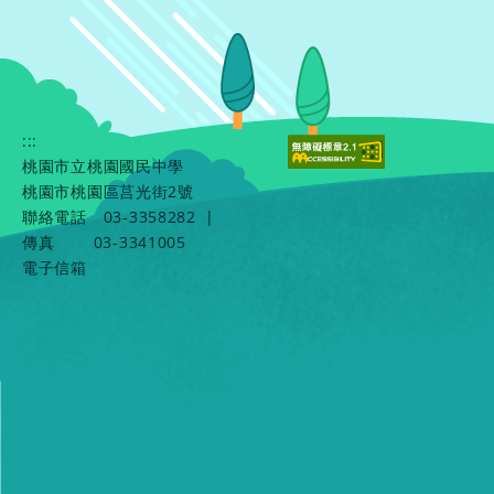
:::
桃園市立桃園國民中學
桃園市桃園區莒光街2號
聯絡電話
03-3358282
|
傳真
03-3341005
電子信箱