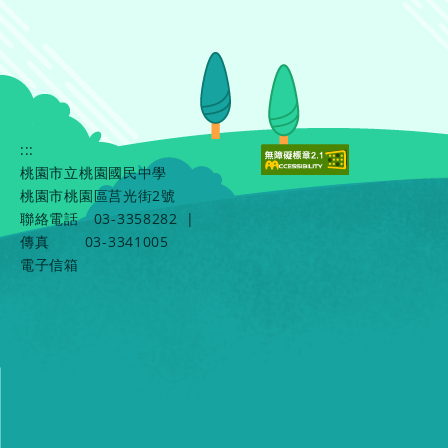
:::
桃園市立桃園國民中學
桃園市桃園區莒光街2號
聯絡電話
03-3358282
|
傳真
03-3341005
電子信箱