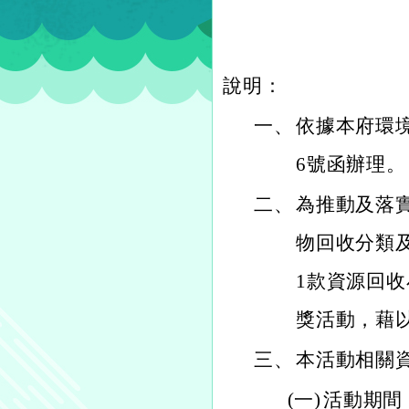
說明：
一、
依據本府環境保
6號函辦理。
二、
為推動及落
物回收分類
1款資源回
獎活動，藉
三、
本活動相關
(一)
活動期間：