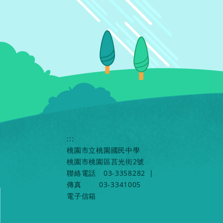
:::
桃園市立桃園國民中學
桃園市桃園區莒光街2號
聯絡電話
03-3358282
|
傳真
03-3341005
電子信箱