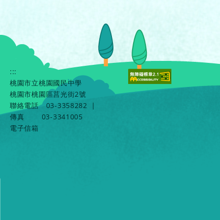
:::
桃園市立桃園國民中學
桃園市桃園區莒光街2號
聯絡電話
03-3358282
|
傳真
03-3341005
電子信箱