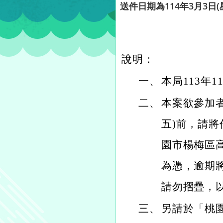
送件日期為114年3月3日(
說明：
一、
本局113年1
二、
本案欲參加者
五)前，請
園市楊梅區
為憑，逾期
請勿摺疊，
三、
另請於「桃園