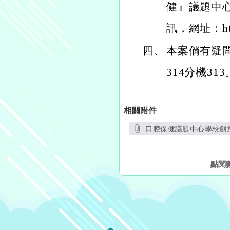
健』議題中
訊，網址：https
四、
本案倘有疑問
314分機313
相關附件
口腔保健議題中心學校創意
另開
點閱