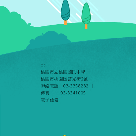
:::
桃園市立桃園國民中學
桃園市桃園區莒光街2號
聯絡電話
03-3358282
|
傳真
03-3341005
電子信箱