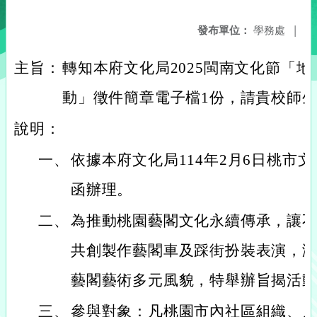
發布單位：
學務處
|
主旨：
轉知本府文化局2025閩南文化節「
動」徵件簡章電子檔1份，請貴校師
說明：
一、
依據本府文化局114年2月6日桃市文閩字
函辦理。
二、
為推動桃園藝閣文化永續傳承，讓
共創製作藝閣車及踩街扮裝表演，
藝閣藝術多元風貌，特舉辦旨揭活
三、
參與對象：凡桃園市內社區組織、