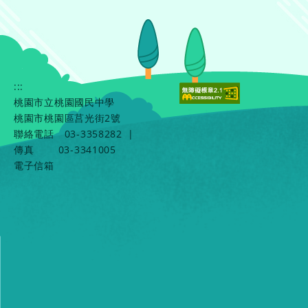
:::
桃園市立桃園國民中學
桃園市桃園區莒光街2號
聯絡電話
03-3358282
|
傳真
03-3341005
電子信箱