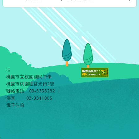
:::
桃園市立桃園國民中學
桃園市桃園區莒光街2號
聯絡電話
03-3358282
|
傳真
03-3341005
電子信箱