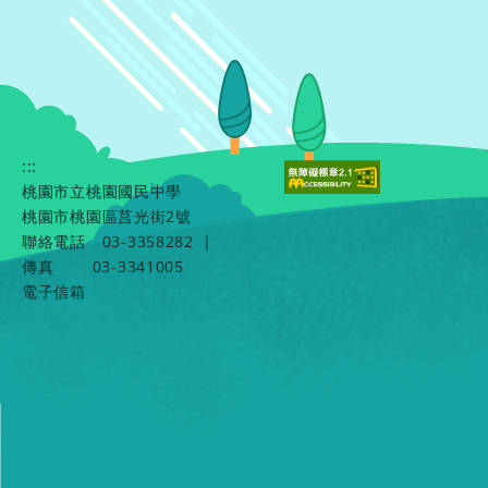
:::
桃園市立桃園國民中學
桃園市桃園區莒光街2號
聯絡電話
03-3358282
|
傳真
03-3341005
電子信箱