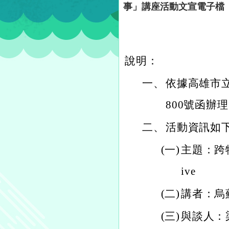
事」講座活動文宣電子檔
說明：
一、
依據高雄市立圖
800號函辦
二、
活動資訊如
(一)
主題：跨物種正
ive
(二)
講者：烏蘇拉
(三)
與談人：梁一