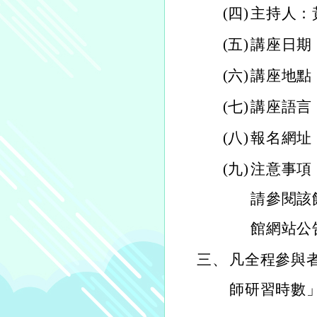
(四)
主持人：黃心
(五)
講座日期：
(六)
講座地點
(七)
講座語言
(八)
報名網址：htt
(九)
注意事項
請參閱該
館網站公
三、
凡全程參與
師研習時數