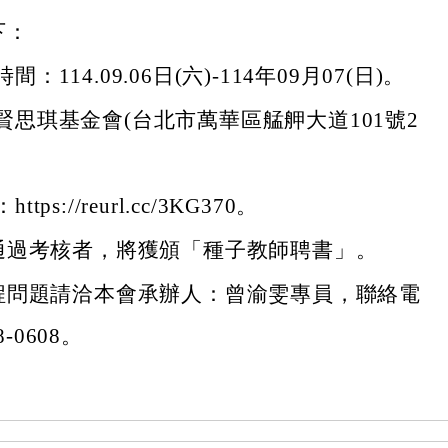
下：
：114.09.06日(六)-114年09月07(日)。
賢思琪基金會(台北市萬華區艋舺大道101號2
tps://reurl.cc/3KG370。
通過考核者，將獲頒「種子教師聘書」。
程問題請洽本會承辦人：曾渝雯專員，聯絡電
8-0608。