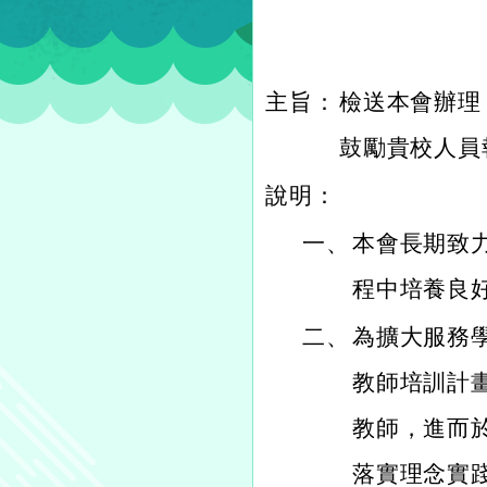
主旨：
檢送本會辦理
鼓勵貴校人員
說明：
一、
本會長期致
程中培養良
二、
為擴大服務
教師培訓計
教師，進而
落實理念實