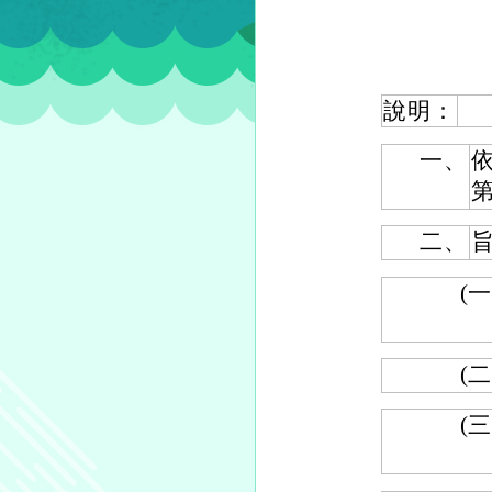
說明：
一、
第
二、
(一
(二
(三