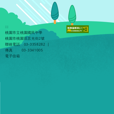
:::
桃園市立桃園國民中學
桃園市桃園區莒光街2號
聯絡電話
03-3358282
|
傳真
03-3341005
電子信箱