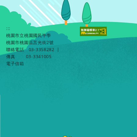
:::
桃園市立桃園國民中學
桃園市桃園區莒光街2號
聯絡電話
03-3358282
|
傳真
03-3341005
電子信箱