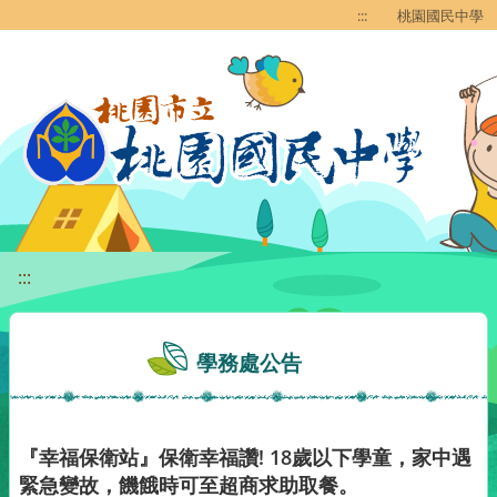
移至網頁之主要內容區位置
:::
桃園國民中學
:::
學務處公告
『幸福保衛站』保衛幸福讚! 18歲以下學童，家中遇
緊急變故，饑餓時可至超商求助取餐。