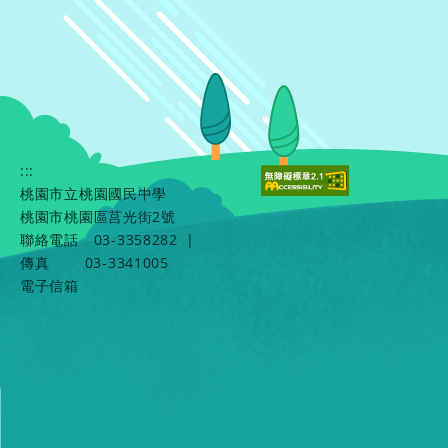
:::
桃園市立桃園國民中學
桃園市桃園區莒光街2號
聯絡電話
03-3358282
|
傳真
03-3341005
電子信箱