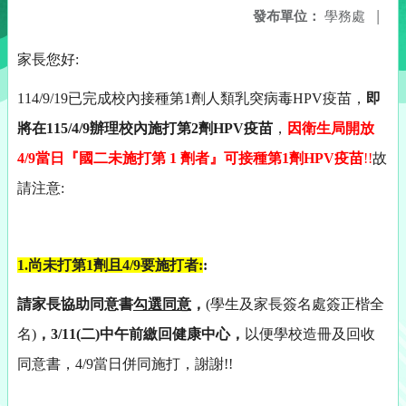
發布單位：
學務處
|
家長您好
:
114/9/19
已完成校內接種第
1
劑人類乳突病毒
HPV
疫苗，
即
將在
115/4/9
辦理校內施打第
2
劑
HPV
疫苗
，
因衛生局開放
4/9
當日『國二未施打第
1
劑者』可接種第
1
劑
HPV
疫苗
!!
故
請注意
:
1.
尚未打第
1
劑且
4/9
要施打者
:
:
請家長協助同意書
勾選同意
，
(
學生及家長簽名處簽正楷全
名
)
，
3/11(
二
)
中午前繳回健康中心，
以便學校造冊及回收
同意書，
4/9
當日併同施打，謝謝
!!