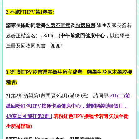
2.
不施打
HPV
第
1
劑者
:
請家長協助同意書
勾選不同意
及
勾選原因
(
學生及家長簽名
處簽正楷全名
)
，
3/11(
二
)
中午前繳回健康中心，
以便學校
造冊及回收同意書，謝謝
!!
3.
第
1
劑
HPV
疫苗是在衛生所完成者、轉學生於原本學校接
種者
:
打第
2
劑須與第
1
劑間隔
6
個月
(
滿
180
天
)
，請同學
3/11(
二
)
前
繳回粉紅色
HPV
接種卡至健康中心，若間隔期滿
6
個月，
4/9
當日可施打第
2
劑
!
若粉紅色
HPV
接種卡若遺失須至衛
生所補辦喔
!