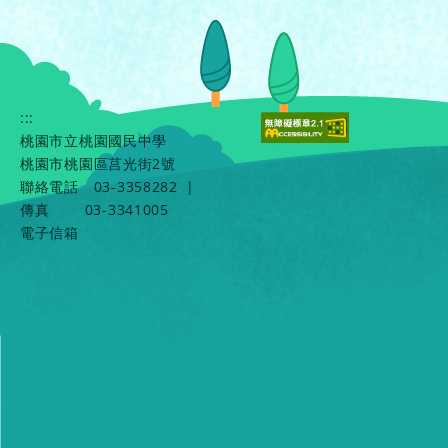
:::
桃園市立桃園國民中學
桃園市桃園區莒光街2號
聯絡電話
03-3358282
|
傳真
03-3341005
電子信箱