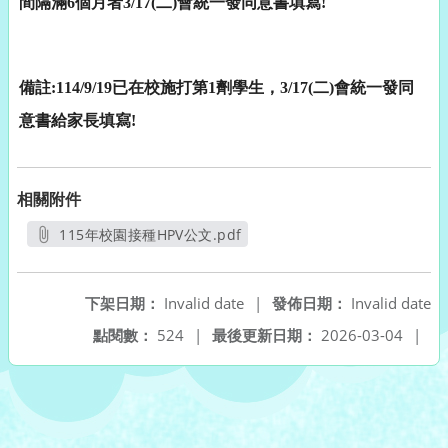
間隔滿
6
個月者
3/17(
二
)
會統一發同意書填寫
!
備註
:114/9/19
已在校施打第
1
劑學生，
3/17(
二
)
會統一發同
意書給家長填寫
!
相關附件
115年校園接種HPV公文.pdf
另開新視窗
下架日期：
Invalid date
|
發佈日期：
Invalid date
點閱數：
524
|
最後更新日期：
2026-03-04
|