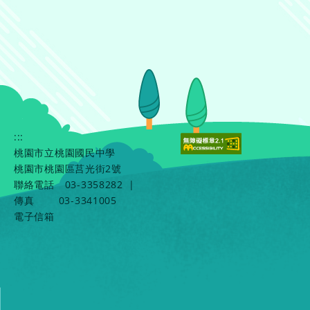
:::
桃園市立桃園國民中學
桃園市桃園區莒光街2號
聯絡電話
03-3358282
|
傳真
03-3341005
電子信箱