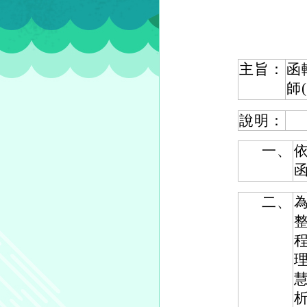
主旨：
函
師
說明：
一、
依
二、