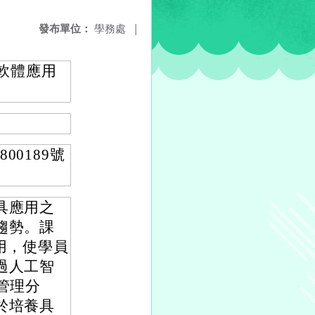
發布單位：
學務處
|
軟體應用
00189號
具應用之
趨勢。課
用，使學員
過人工智
管理分
於培養具