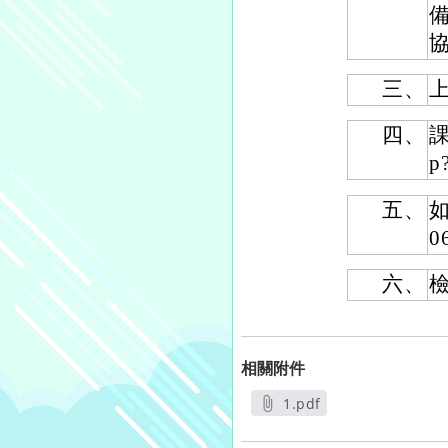
三、
上
四、
課
p
五、
如
0
六、
相關附件
1.pdf
另開新視窗