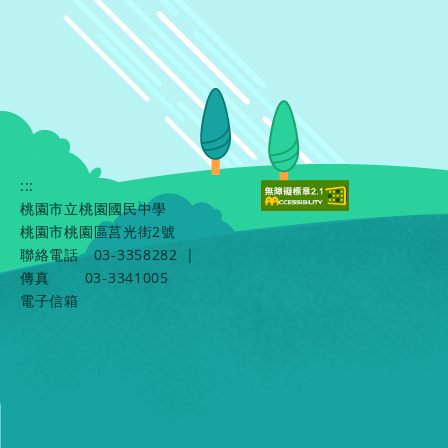
:::
桃園市立桃園國民中學
桃園市桃園區莒光街2號
聯絡電話
03-3358282
|
傳真
03-3341005
電子信箱