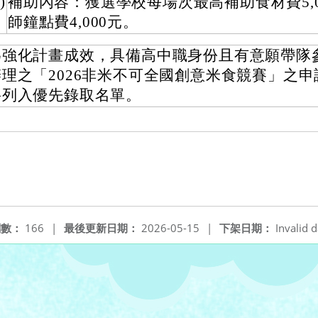
)
補助內容：獲選學校每場次最高補助食材費5,0
師鐘點費4,000元。
為強化計畫成效，具備高中職身份且有意願帶隊
辦理之「2026非米不可全國創意米食競賽」之
將列入優先錄取名單。
窗
閱數：
166
|
最後更新日期：
2026-05-15
|
下架日期：
Invalid d