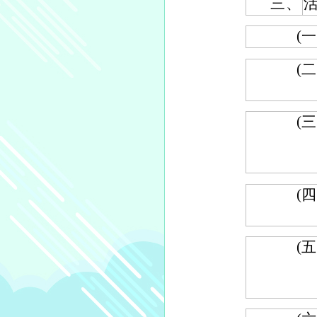
三、
(一
(二
(三
(四
(五