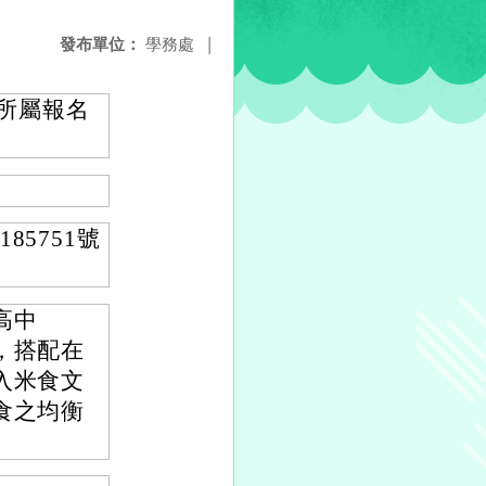
發布單位：
學務處
|
知所屬報名
85751號
高中
，搭配在
入米食文
食之均衡