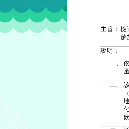
主旨：
檢
參
說明：
一、
依
二、