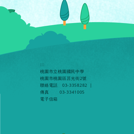
:::
桃園市立桃園國民中學
桃園市桃園區莒光街2號
聯絡電話
03-3358282
|
傳真
03-3341005
電子信箱