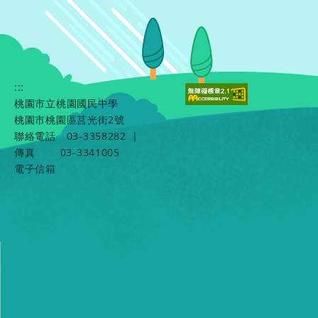
:::
桃園市立桃園國民中學
桃園市桃園區莒光街2號
聯絡電話
03-3358282
|
傳真
03-3341005
電子信箱