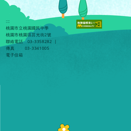
:::
桃園市立桃園國民中學
桃園市桃園區莒光街2號
聯絡電話
03-3358282
|
傳真
03-3341005
電子信箱