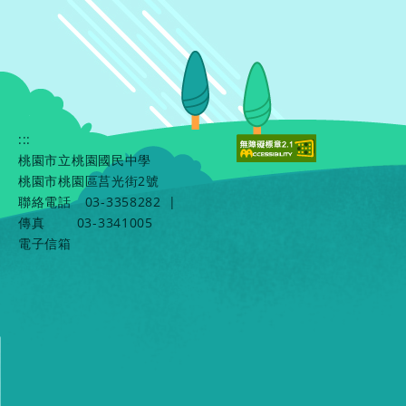
:::
桃園市立桃園國民中學
桃園市桃園區莒光街2號
聯絡電話
03-3358282
|
傳真
03-3341005
電子信箱