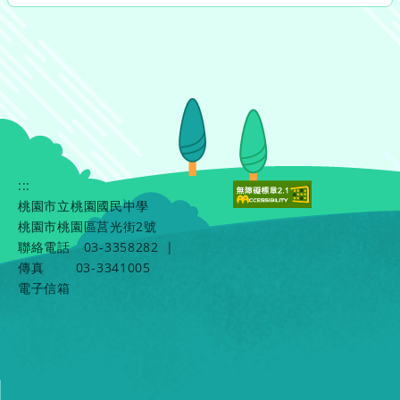
:::
桃園市立桃園國民中學
桃園市桃園區莒光街2號
聯絡電話
03-3358282
|
傳真
03-3341005
電子信箱