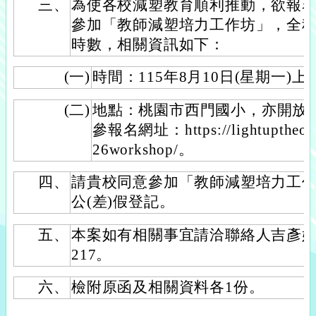
三、
為使各校減塑教育順利推動，欲報
參加「教師減塑培力工作坊」，全
時數，相關資訊如下：
(一)
時間：115年8月10日(星期一)上
(二)
地點：桃園市西門國小，亦開放
參報名網址：https://lightuptheocea
26workshop/。
四、
請貴校同意參加「教師減塑培力工
公(差)假登記。
五、
本案如有相關事宜請洽聯絡人吉彥婧(02)
217。
六、
檢附原函及相關資料各1份。