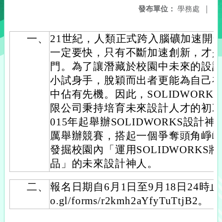
發布單位：
學務處
|
一、
21世紀，人類正式跨入腦礦加速開
一定要快，只有不斷加速創新，才
門。為了讓潛藏於校園中未來的設
小試身手，脫穎而出者更能為自己
中佔有先機。因此，SOLIDWOR
限公司秉持培育未來設計人才的初衷
015年起舉辦SOLIDWORKS設
厲舉辦競賽，搭起一個爭奪頭角崢
發掘校園內「運用SOLIDWORK
品」的未來設計神人。
二、
報名日期自6月1日至9月18日24時止，報
o.gl/forms/r2kmh2aYfyTuTtjB2。