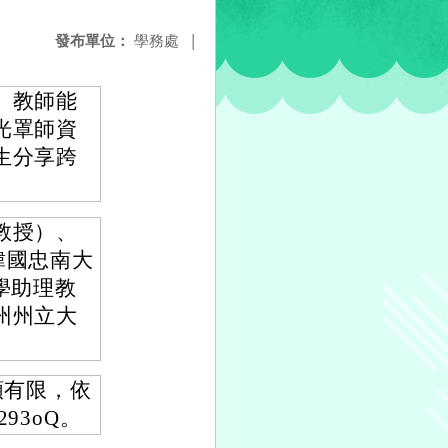
發布單位：
學務處
|
、教師能
光罩師資
生分享跨
教授）、
（韓國忠南大
大學助理教
州州立大
額有限，依
293oQ。