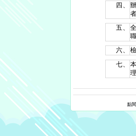
四、
辦
五、
六、
七、
理
點