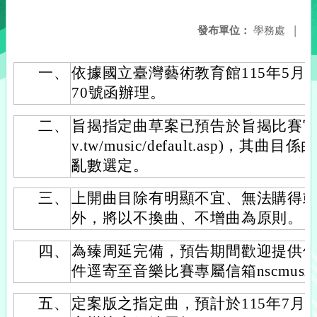
發布單位：
學務處
|
一、
依據國立臺灣藝術教育館115年5月29
70號函辦理。
二、
旨揭指定曲草案已預告於旨揭比賽官網(https
v.tw/music/default.asp)
亂數選定。
三、
上開曲目除有明顯不宜、無法購得
外，將以不換曲、不增曲為原則。
四、
為臻周延完備，預告期間歡迎提供
件逕寄至音樂比賽專屬信箱nscmusicart
五、
定案版之指定曲，預計於115年7月