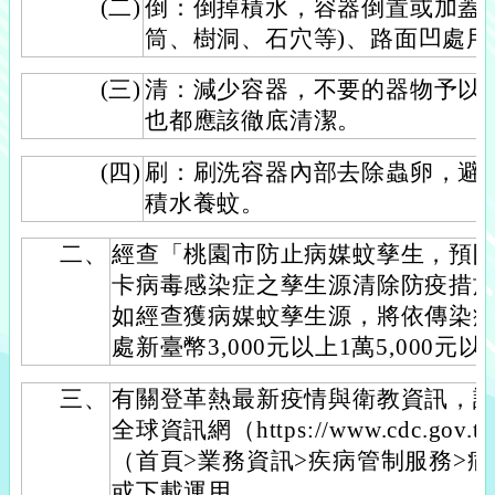
(二)
倒：倒掉積水，容器倒置或加蓋
筒、樹洞、石穴等)、路面凹處
(三)
清：減少容器，不要的器物予以
也都應該徹底清潔。
(四)
刷：刷洗容器內部去除蟲卵，避
積水養蚊。
二、
經查「桃園市防止病媒蚊孳生，預
卡病毒感染症之孳生源清除防疫措施
如經查獲病媒蚊孳生源，將依傳染病
處新臺幣3,000元以上1萬5,000元
三、
有關登革熱最新疫情與衛教資訊，
全球資訊網（https://www.cdc.g
（首頁>業務資訊>疾病管制服務>
或下載運用。