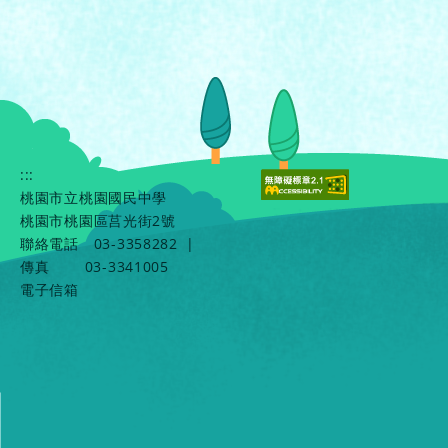
:::
桃園市立桃園國民中學
桃園市桃園區莒光街2號
聯絡電話
03-3358282
|
傳真
03-3341005
電子信箱