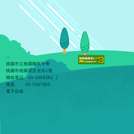
:::
桃園市立桃園國民中學
桃園市桃園區莒光街2號
聯絡電話
03-3358282
|
傳真
03-3341005
電子信箱